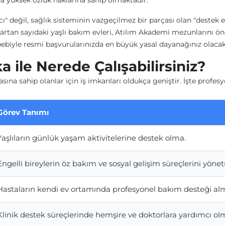
ha yüksek özlük haklarına sahip olmaktadır.
" değil, sağlık sisteminin vazgeçilmez bir parçası olan "destek e
e artan sayıdaki yaşlı bakım evleri, Atılım Akademi mezunlarını ön
bebiyle resmi başvurularınızda en büyük yasal dayanağınız olacak
ka ile Nerede Çalışabilirsiniz?
asına sahip olanlar için iş imkanları oldukça geniştir. İşte profes
Görev Tanımı
Yaşlıların günlük yaşam aktivitelerine destek olma.
Engelli bireylerin öz bakım ve sosyal gelişim süreçlerini yöne
Hastaların kendi ev ortamında profesyonel bakım desteği al
Klinik destek süreçlerinde hemşire ve doktorlara yardımcı ol