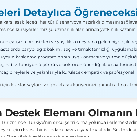
eleri Detaylıca Öğreneceks
arşılaşabileceği her türlü senaryoya hazırlıklı olmasını sağlayac
esince kursiyerlerimiz şu uzmanlık alanlarında yetkinlik kazanır:
un çalışma prensipleri ve yaşlılıkta meydana gelen biyolojik de
stalarda banyo, ağız bakımı, saç ve tırnak temizliği uygulamalar
a uygun beslenme programlarının uygulanması ve yutma güçlüğü 
ş, nabız, tansiyon ölçümü ve doktorun önerdiği ilaç saatlerinin tit
ç bireylerle ve yakınlarıyla kurulacak empatik ve profesyonel ile
i için
kurslar
sayfamıza göz atarak kariyerinizi garanti altına alabil
 Destek Elemanı Olmanın K
kım Turizminde" Türkiye’nin öncü şehri olma yolunda ilerlemektedi
reyler için devasa bir istihdam havuzu yaratmaktadır. Sektördeki 