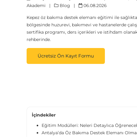
Akademi
|
Blog
|
06.08.2026
Kepez öz bakıma destek elemanı eğitimi ile sağlıkta
bölgesinde huzurevi, bakımevi ve hastanelerde çal
sertifika programı, ders içerikleri ve istihdam olan
rehberinde.
Ücretsiz Ön Kayıt Formu
İçindekiler
Eğitim Modülleri: Neleri Detaylıca Öğrenece
Antalya’da Öz Bakıma Destek Elemanı Olmanı