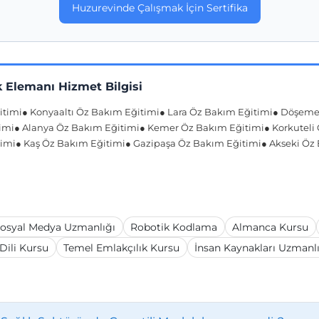
Huzurevinde Çalışmak İçin Sertifika
 Elemanı Hizmet Bilgisi
itimi
● Konyaaltı Öz Bakım Eğitimi
● Lara Öz Bakım Eğitimi
● Döşemea
imi
● Alanya Öz Bakım Eğitimi
● Kemer Öz Bakım Eğitimi
● Korkuteli
timi
● Kaş Öz Bakım Eğitimi
● Gazipaşa Öz Bakım Eğitimi
● Akseki Öz
osyal Medya Uzmanlığı
Robotik Kodlama
Almanca Kursu
 Dili Kursu
Temel Emlakçılık Kursu
İnsan Kaynakları Uzmanl