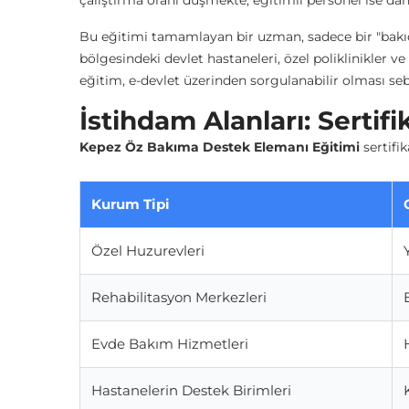
çalıştırma oranı düşmekte, eğitimli personel ise da
Bu eğitimi tamamlayan bir uzman, sadece bir "bakıcı
bölgesindeki devlet hastaneleri, özel poliklinikler v
eğitim, e-devlet üzerinden sorgulanabilir olması se
İstihdam Alanları: Sertifi
Kepez Öz Bakıma Destek Elemanı Eğitimi
sertifik
Kurum Tipi
Özel Huzurevleri
Rehabilitasyon Merkezleri
Evde Bakım Hizmetleri
Hastanelerin Destek Birimleri