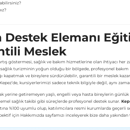
abilirsiniz?
ız?
Destek Elemanı Eğiti
tili Meslek
tış göstermesi, sağlık ve bakım hizmetlerine olan ihtiyacı her z
 sağlık turizminin yoğun olduğu bir bölgede, profesyonel bakım
ığı kapatmak ve bireylere sürdürülebilir, garantili bir meslek ka
 Kepez’de, kursiyerlerimizi sadece teknik bilgiyle değil, aynı zam
 yerine getiremeyen yaşlı, engelli veya hasta bireylerin günlük 
temel sağlık takibi gibi süreçlerde profesyonel destek sunar.
Kep
ına %100 uyumlu olup, katılımcılara resmi kurumlarda geçerli se
ektif için
Hakkımızda
sayfamızı inceleyerek bize daha yakından ta