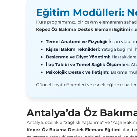
Eğitim Modülleri: N
Kurs programımız, bir bakım elemanının sahada k
Kepez Öz Bakıma Destek Elemanı Eğitimi
sür
Temel Anatomi ve Fizyoloji:
İnsan vücudun
Kişisel Bakım Teknikleri:
Yatağa bağımlı ha
Beslenme ve Diyet Yönetimi:
Hastalıklar
İlaç Takibi ve Temel Sağlık Ölçümleri:
Ate
Psikolojik Destek ve İletişim:
Bakıma muhta
Güncel kayıt dönemleri ve esnek eğitim saatler
Antalya’da Öz Bakıma
Antalya, özellikle "Sağlıklı Yaşlanma" ve "Yaşlı Ba
Kepez Öz Bakıma Destek Elemanı Eğitimi
alan bi