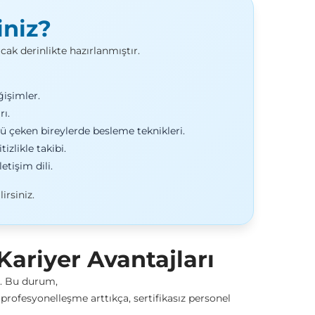
iniz?
ak derinlikte hazırlanmıştır.
ğişimler.
ı.
çeken bireylerde besleme teknikleri.
izlikle takibi.
tişim dili.
irsiniz.
ariyer Avantajları
r. Bu durum,
profesyonelleşme arttıkça, sertifikasız personel