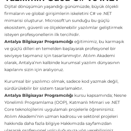
Dijital dönüşümün yaşandığı günümüzde, büyük ölçekli
firmaların ve global girişimlerin iskeletini C# ve .NET
mimarisi oluşturur. Microsoft'un sunduğu bu güçlü
ekosistem, güvenli ve ölçeklenebilir yazılımlar geliştirmek
isteyen profesyonellerin ilk tercihidir.
Antalya Bilgisayar Programcılığı
eğitimimiz, bu karmaşık
ve güçlü dilleri en temelden başlayarak profesyonel bir
seviyeye taşımanız için tasarlanmıştır. Atılım Akademi
olarak, Antalya’nın kalbinde kurumsal yazılım dünyasının
kapılarını sizin için aralıyoruz.
Kurumsal bir yazılımcı olmak, sadece kod yazmak değil,
sürdürülebilir bir sistem tasarlamaktır.
Antalya Bilgisayar Programcılığı
kursu kapsamında; Nesne
Yönelimli Programlama (OOP), Katmanlı Mimari ve .NET
Core teknolojilerini uygulamalı projelerle öğrenirsiniz.
Atılım Akademi’nin uzman kadrosu ve sektörel projeleri
hakkında daha fazla bilgiye
Hakkımızda
sayfamızdan
ulaşarak profesyonel yolculuğunuza yön verebilirsiniz.